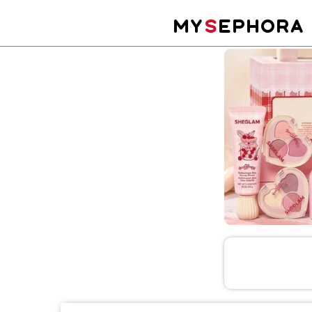
MY
S
EPHORA