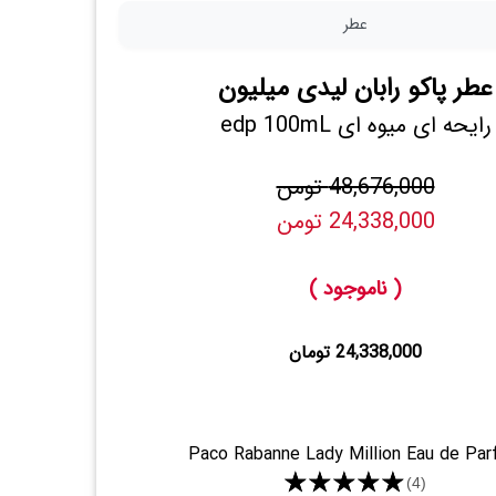
عطر
عطر پاکو رابان لیدی میلیون
رایحه ای میوه ای edp 100mL
48,676,000 تومن
24,338,000 تومن
( ناموجود )
24,338,000 تومان
Paco Rabanne Lady Million Eau de Pa
★★★★★
(4)