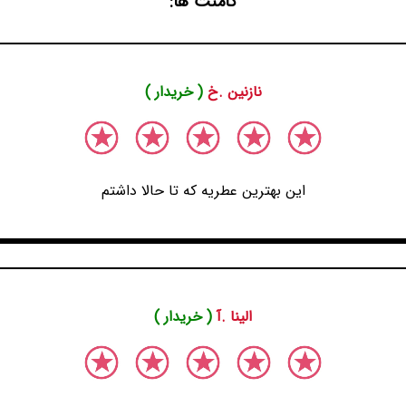
کامنت ها:
نازنین .خ
( خریدار )
این بهترین عطریه که تا حالا داشتم
الینا .آ
( خریدار )