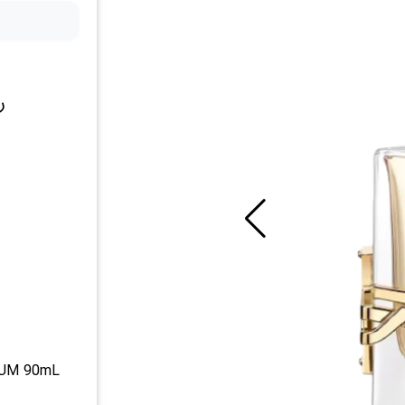
ر
FUM 90mL