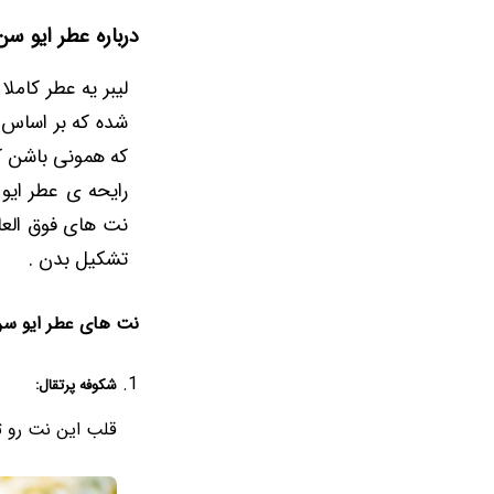
درباره عطر ایو سن 
لیبر یه عطر کاملا
شده که بر اساس 
که همونی باشن 
رایحه ی عطر ایو
نت های فوق العا
تشکیل بدن .
نت های عطر ایو سن ل
شکوفه پرتقال:
قلب این نت رو ت