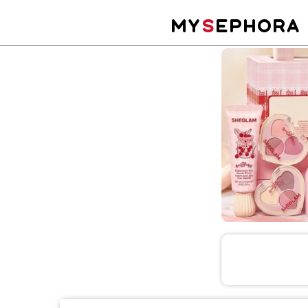
MY
S
EPHORA