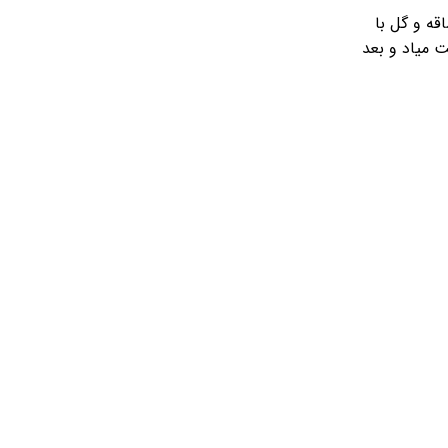
انی YSL ساخته میشه . ساقه و گل با
 100 درصد طبیعی به دست میاد و بعد