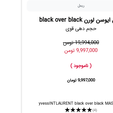
ریمل
سن لورن black over black
حجم دهی قوی
19,994,000 تومن
9,997,000 تومن
( ناموجود )
9,997,000 تومان
yvessINTLAURENT black over black MA
★★★★★
(4)