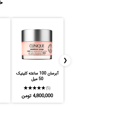
خ
❮
آبرسان 100 ساعته کلینیک
50 میل
★★★★★
(5)
4,800,000 تومن