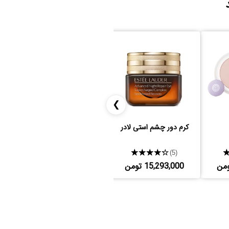
❯
کرم دور چشم استی لادر
اسکین فینیش مک
★★★★★
★★★★★
(6)
(5)
15,293,000 تومن
8,625,000 تومن