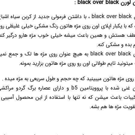
black over :
ریمل ایوسن لورن black over black ، با داشتن فرمولی جدید از کربن
 که با یکبار اپلای اون روی مژه هاتون رنگ مشکی خیلی غلیظی رو 
نعطف هستش و همین باعث میشه خیلی خوب مژه هارو درگیر کنه
 بده و مشکی کنه.
ریمل ایوسن لورن black over black به هیچ عنوان روی مژه ها لک 
یتونید تایم طولانی اون رو روی مژه هاتون بزارید بمونه.
ون روی مژه هاتون میبینید که چه حجم و طول سریعی به مژه میده .
ریمل ایوسن لورن غنی شده با پروویتامین b5 و دارای عصاره ب
ات باعث میشن که نه تنها با استفاده از این محصول آسیبی 
قویت مژه ها هم بشه.