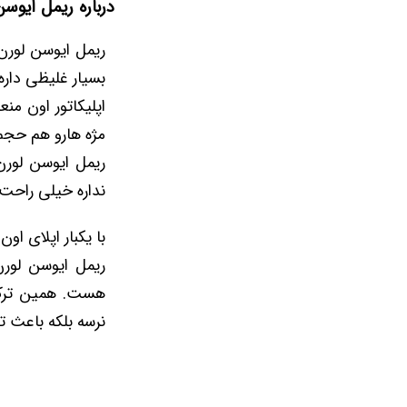
درباره ریمل ایوسن لورن  black
بسیار غلیظی داره
اپلیکاتور اون م
مژه هارو هم حجم
نداره خیلی راحت م
با یکبار اپلای ا
هست. همین ترکیب
نرسه بلکه باعث ت