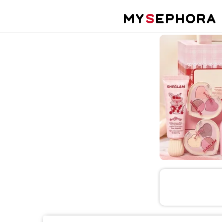
MY
S
EPHORA