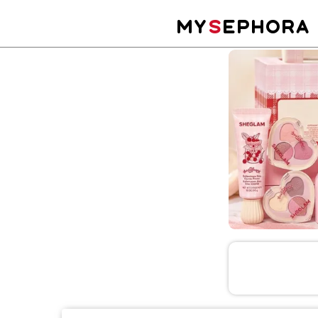
MY
S
EPHORA