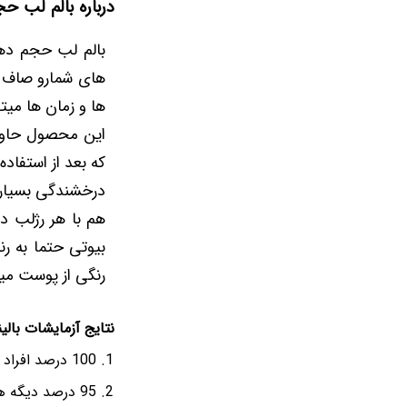
درباره بالم لب ح
بالم لب حجم دهن
های شمارو صاف و
ها و زمان ها میت
این محصول حاوی 
که بعد از استفاد
درخشندگی بسیار ز
هم با هر رژلب د
بیوتی حتما به ر
رنگی از پوست میا
نتایج آزمایشات بالینی روی 20 نفر، طی 7 روز و دوب
100 درصد افراد گفتن که لب هاشون کامل تغذیه شده.
95 درصد دیگه هم گفتن لب هاشون ترمیم شده