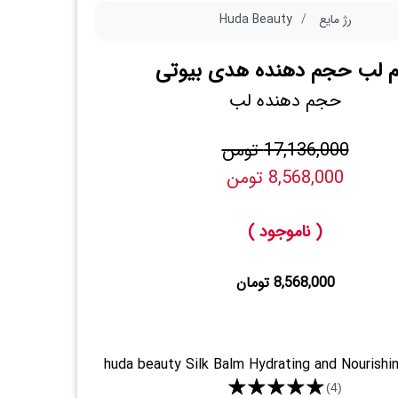
رژ مایع
Huda Beauty
لم لب حجم دهنده هدی بیوتی
حجم دهنده لب
17,136,000 تومن
8,568,000 تومن
( ناموجود )
8,568,000 تومان
huda beauty Silk Balm Hydrating and Nourishi
★★★★★
(4)