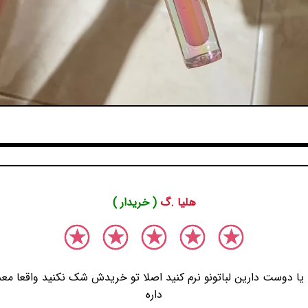
هلیا .گ
( خریدار )
ا دوست دارین لباتونو نرم کنید اصلا تو خریدش شک نکنید واقعا م
داره