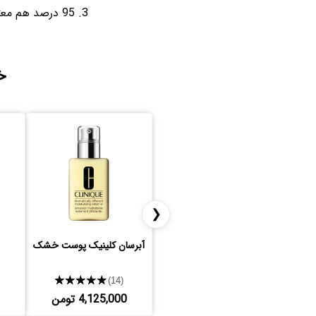
95 درصد هم معتقد بودن لب های اون ها خیلی صاف شده.
خ
❮
آبرسان کلینیک پوست خشک
★★★★★
(14)
4,125,000 تومن