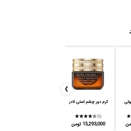
❯
وتی
کرم دور چشم استی لادر
پماد ابرو آناستازیا
★★★★★
★★★★★
(5)
(5)
15,293,000 تومن
3,320,000 تومن