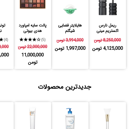
ریمل نارس
هایلایتر فضایی
پالت سایه امپاورد
تونر
اکستریم مینی
شیگلم
هدی بیوتی
نو
8,250,000 تومن
3,994,000 تومن
★★★★★
★
(4)
(5)
22,000,000 تومن
768,000
4,125,000 تومن
1,997,000 تومن
11,000,000
884,000
تومن
جدیدترین محصولات