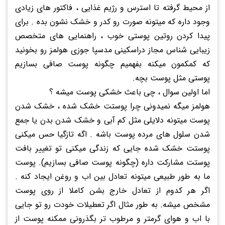
از محیط گرفته تا استرس و رژیم غذایی ، فاکتور های زیادی
وجود داره که میتونه صورت رو کدر و خشک نشون بده . برای
پیدا کردن روتین پوستی خوب ، راهنمایی های متخصص
زیبایی شناس مجاز دراسکینی مدسپا جوزی هولمز رو بخونید
که کمکمون میکنه بفهمیم چگونه پوست صافی بسازیم
پوستی مثل پوست بچه.
اما اولین سوال ، چی باعث خشکی پوست میشه ؟
هولمز میگه نمیدونی چرا پوستت خشک شده ، خشک شدن
پوست میتونه دلایلی مثل کم آبی و خشک شدن بدن یا جمع
شدن سلول های مرده پوست باشه . اگه تازگیا حس میکنی
پوستت خشک شده جایی که زندگی میکنی تو تغییر بافت
پوستت مشارکت داره (چگونه پوست صافی بسازیم). پوست
ما به طور طبیعی میتونه تعادل بین اب و روغن ایجاد کنه .
اگر هر کدوم از تعادل خارج بشن کاملا از روی پوست
مشخص میشه. به طور مثال اگر تعطیلات خودت رو تو جایی
با اب و هوای گرمتر و مرطوب تر بگذرونی ممکنه پوست از