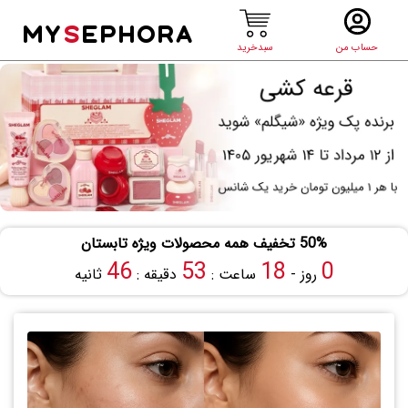
MY
S
EPHORA
حساب من
سبدخرید
50% تخفیف همه محصولات ویژه تابستان
45
53
18
0
روز -
ساعت :
دقیقه :
ثانیه