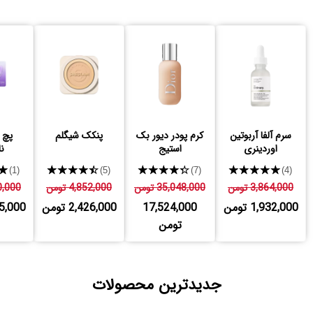
سرم آلفا آربوتین
کرم پودر دیور بک
پنکک شیگلم
پچ 
اوردینری
استیج
نا
★
★★★★★
★★★★★
★★★★★
(1)
(5)
(7)
(4)
3,864,000 تومن
35,048,000 تومن
4,852,000 تومن
650,000
1,932,000 تومن
17,524,000
2,426,000 تومن
,325,000
تومن
جدیدترین محصولات