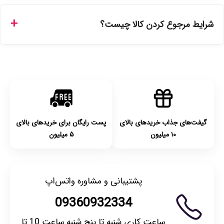
ارسال برای خریدهای بالای 5 تومان رایگان است. زمان تحویل در
تهران را میتوانید ارسال فوری همان روز یا هر روز کاری دیگر
شرایط مرجوع کردن کالا چیست؟
انتخاب کنید و برای شهرستان‌ها بین یک الی ۳ روز کاری از طریق
پست پیشتاز خواهد بود.
با توجه به بهداشتی بودن محصولات، مرجوعی تنها در صورت آکبند
بودن محصول و یا وجود نقص فنی/اشتباه در ارسال تا ۷ روز
امکان‌پذیر است. لطفا قبل از باز کردن پلمپ کالا، آن را بررسی
کنید.
گیفت‌های جذاب خریدهای بالای
پست رایگان برای خریدهای بالای
۱۰ میلیون
۵ میلیون
پشتیبانی و مشاوره واتس‌اپ
09360932334
ساعت کاری شنبه تا پنج شنبه ساعت 10 تا