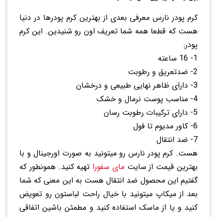
کرم پودر نارس معرفی بعدی از بهترین کرم پودرها در دنیا
هست که قطعا همه شما تعریف اون رو شنیدین. این کرم
پودر:
1- 16 ساعته
2- ضدتعریق و رطوبت
3- دارای ظاهر نهایی طبیعی و درخشان
4- مناسب پوست نرمال و خشک
5- دارای ترکیبات رطوبت رسان
6- کاور مدیوم تا فول
7- ضد انتقال
هست. کرم پودر نارس رو میتونید به صورت اورجینال و با
بهترین قیمت از سایت
مای سفورا
تهیه کنید. همونطور که
گفتیم این محصول ضد انتقال هست به این معنی که شما
بعد از میکاپ میتونید با خیال راحت لباستون رو تعویض
کنید و یا از ماسک استفاده کنید و مطمئن باشین اتفاقی