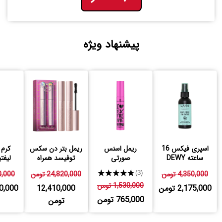
پیشنهاد ویژه
اسپری فیکس 16
ریمل اسنس
ریمل بتر دن سکس
کرم 
ساعته DEWY
صورتی
توفیسد همراه
لیفت
نیکس
هدیه
سنت
4,350,000 تومن
★★★★★
24,820,000 تومن
640,000
(3)
1,530,000 تومن
2,175,000 تومن
12,410,000
,820,000
765,000 تومن
تومن