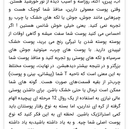
آب، پیری، آکنه، روزاسه و آسیب دیده از نور خورشید هستن.
وقتی پوست معمولی دارین، منافذ شما کوچک هست و
چیزهایی مانند جوش، جوش یا لکه های خشک یا چرب رو
تجربه نمی کنید. یعنی خیلی خوش شانس هستین ! اگر
احساس می کنید پوست شما سفت میشه و گاهی اوقات از
پوسته پوسته شدن یا تیرگی رنج می برید، پوست خشک
لیپیدی دارید. با پوست های چرب، میتونید جوش های
سرسیاه و لکه های پوستی رو تجربه کنید و منافذ پوست شما
بزرگتر و در نتیجه بیشتر دیدهبشن. در نهایت، پوست مختلط
به این معنی است که ناحیه T شما (پیشانی، بینی و پوست)
چرب‌تر از بقیه قسمت‌های صورت هست. گونه های شما
ممکن است نرمال یا حتی خشک باشن. برای داشتن پوستی
عالی نیازی به استفاده از یک روال 12 مرحله ای پیچیده الهام
گرفته از کره ای ندارین، اما بسته به نوع رفتار پوستتان باید
کمی استراتژیک باشین. لحظه ای به این فکر کنید که نوع
پوست اصلی شما چیه. و به یاد داشته باشید،به یاد داشته