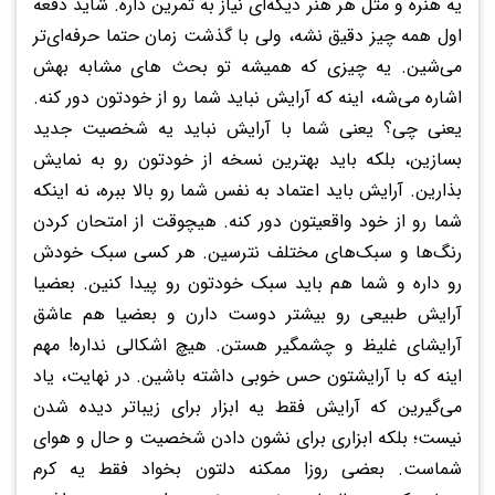
یه هنره و مثل هر هنر دیگه‌ای نیاز به تمرین داره. شاید دفعه
اول همه چیز دقیق نشه، ولی با گذشت زمان حتما حرفه‌ای‌تر
می‌شین. یه چیزی که همیشه تو بحث های مشابه بهش
اشاره می‌شه، اینه که آرایش نباید شما رو از خودتون دور کنه.
یعنی چی؟ یعنی شما با آرایش نباید یه شخصیت جدید
بسازین، بلکه باید بهترین نسخه از خودتون رو به نمایش
بذارین. آرایش باید اعتماد به نفس شما رو بالا ببره، نه اینکه
شما رو از خود واقعیتون دور کنه. هیچوقت از امتحان کردن
رنگ‌ها و سبک‌های مختلف نترسین. هر کسی سبک خودش
رو داره و شما هم باید سبک خودتون رو پیدا کنین. بعضیا
آرایش طبیعی رو بیشتر دوست دارن و بعضیا هم عاشق
آرایشای غلیظ و چشمگیر هستن. هیچ اشکالی نداره! مهم
اینه که با آرایشتون حس خوبی داشته باشین. در نهایت، یاد
می‌گیرین که آرایش فقط یه ابزار برای زیباتر دیده شدن
نیست؛ بلکه ابزاری برای نشون دادن شخصیت و حال و هوای
شماست. بعضی روزا ممکنه دلتون بخواد فقط یه کرم