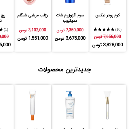
کرم پودر نیکس
سرم اگزوزوم شات
رژلب مربایی شیگلم
پچ 
مدیکیوب
نا
★★★★★
7,350,000 تومن
3,102,000 تومن
★
(1)
(10)
7,656,000 تومن
650,000
3,675,000 تومن
1,551,000 تومن
3,828,000 تومن
,325,000
جدیدترین محصولات