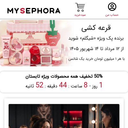
MY
S
EPHORA
حساب من
سبدخرید
50% تخفیف همه محصولات ویژه تابستان
51
44
8
1
روز -
ساعت :
دقیقه :
ثانیه