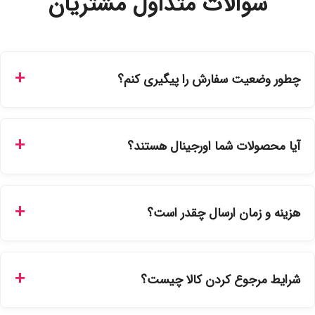
سوالات متداول مشتریان
چطور وضعیت سفارش را پیگیری کنم؟
شما می‌توانید با ورود به حساب کاربری خود در بخش "سفارش‌های
من"، کد رهگیری پستی را دریافت کرده و یا از طریق پنل پیگیری
آیا محصولات شما اورجینال هستند؟
سفارشات در سایت، وضعیت لحظه‌ای مرسوله را مشاهده کنید.
بله، تمامی محصولات موجود در فروشگاه ما با ضمانت اصالت کالا
ارائه می‌شوند. محصولات آرایشی و بهداشتی مستقیماً از
هزینه و زمان ارسال چقدر است؟
نمایندگی‌های معتبر تهیه شده و دارای بچ‌کد قابل استعلام هستند.
ارسال برای خریدهای بالای 5 تومان رایگان است. زمان تحویل در
تهران را میتوانید ارسال فوری همان روز یا هر روز کاری دیگر
شرایط مرجوع کردن کالا چیست؟
انتخاب کنید و برای شهرستان‌ها بین یک الی ۳ روز کاری از طریق
پست پیشتاز خواهد بود.