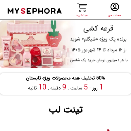
MY
S
EPHORA
حساب من
سبدخرید
50% تخفیف همه محصولات ویژه تابستان
9
9
5
1
روز -
ساعت :
دقیقه :
ثانیه
تینت لب