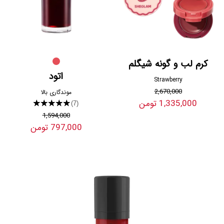
کرم لب و گونه شیگلم
اتود
Strawberry
2,670,000
موندگاری بالا
1,335,000 تومن
★★★★★
(7)
1,594,000
797,000 تومن