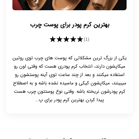
برای استفاده اپلیکاتوری که دارن رو روی لبتون
بکشین و لباتون رو به هم فشار بدین و یا این که
رنگ رو با انگشتتون روی لب پخش کنید.
بهترین کرم پودر برای پوست چرب
خیلی از افراد فکر میکنن به خاطر تکسچر مایعی که
★★★★★
تینت لب داره، استفاده ازشون کمی سخت هست
(1)
در صورتی که اصلا اینطوری نیست و یکی از کاربردی
یکی از بزرگ ترین مشکلاتی که پوست های چرب توی روتین
ترین محصولات و راحت ترین ها توی کیف لوازم
میکاپشون دارند، انتخاب کرم پودری هست که وقتی اون رو
آرایش شما میشه.
استفاده میکنند و بعد از چند ساعت توی آینه پوستشون رو
استفاده از تینت لب ها درست مثل هر محصول
میبینند، میکاپشون کیکی و ماسیده نشده باشه و به اصطلاح
دیگه ای قلق خاص خودش رو داره اون هم این
کرم پودرشون نریخته باشه. وقتی نوع پوستتون چرب هست
مدل های مایع اون برای استفاده خیلی راحت از
پیدا کردن بهترین کرم پودر برای پ...
اون کافیه این مراحلی که در ادامه میگیم رو رعایت
کنید :
قبل از استفاده از تینت لب مایع، باید از یک مرطوب