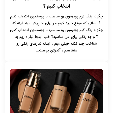
طبیعی و زیبا و البته موندگار به لب ها بدن . محصولاتی
انتخاب کنیم ؟
که میتونن ظاهر های شاین، مات و یا طبیعی داشته
باشن که در ادامه هر کدوم رو جداگانه بررسی میکنیم.
چگونه رنگ کرم پودرمون رو مناسب با پوستمون انتخاب کنیم
؟ سوالی که موقع خرید کرمپودر برای ما پیش میاد اینه که
چگونه رنگ کرم پودرمون رو مناسب با پوستمون انتخاب کنیم
؟ و چه رنگی برای من مناسبه؟ خب اینجا نیاز داریم به
انواع مدل های تینت لب و طرز استفاده از آن ها :
شناخت چند نکته خیلی مهم ، اینکه تناژهای رنگی رو
بشناسیم ، آندرتن پوست...
تینت لب ها درست مثل هر محصول دیگه ای تکسچر و
مدل های مختلفی دارن، اما خب این تنوع مثل
محصولات دیگه خیلی زیاد نیست و در حد خیلی کم
تنوع دارن که در ادامه به اون میپردازیم.
تکسچر مایع :
محبوب ترین نوع تینت لب همین مدل های مایع
هستن، استفاده ازشون به شدت آسونه فقط کافیه