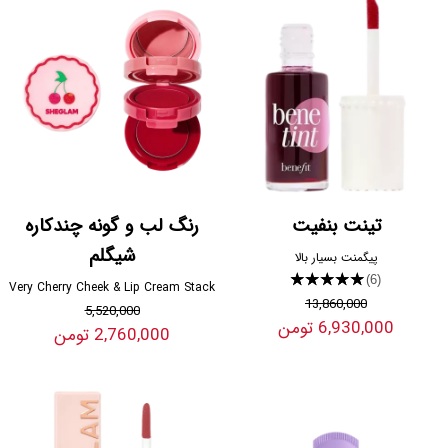
تینت بنفیت
رنگ لب و گونه چندکاره
شیگلم
پیگمنت بسیار بالا
★★★★★
(6)
Very Cherry Cheek & Lip Cream Stack
13,860,000
5,520,000
6,930,000 تومن
2,760,000 تومن