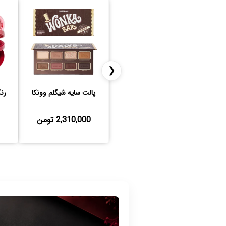
❮
پالت سایه شیگلم وونکا
رن
2,310,000 تومن