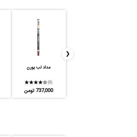
❮
مداد لب یورن
★★★★★
(6)
737,000 تومن