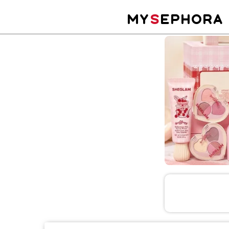
MY
S
EPHORA