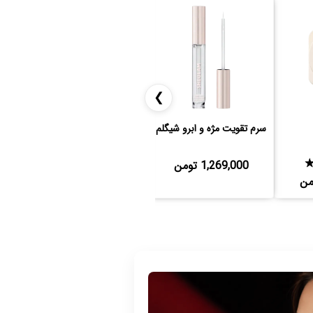
❯
سرم تقویت مژه و ابرو شیگلم
پالت سایه مینی شیگلم
1,269,000 تومن
1,125,000 تومن