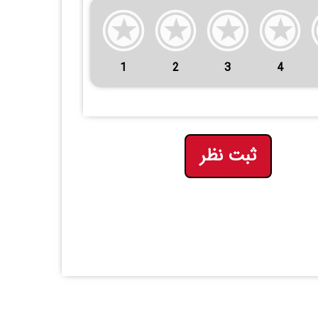
1
2
3
4
ثبت نظر