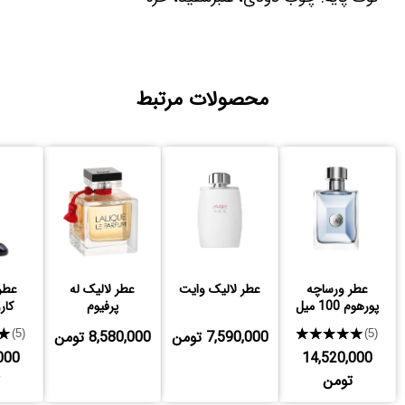
محصولات مرتبط
عطر ورساچه
عطر لالیک وایت
عطر لالیک له
عطر
پورهوم 100 میل
پرفیوم
کار
★★★★★
7,590,000 تومن
8,580,000 تومن
★
(5)
(5)
000
14,520,000
تومن