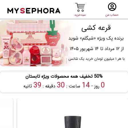
MY
S
EPHORA
حساب من
سبدخرید
50% تخفیف همه محصولات ویژه تابستان
38
30
14
0
روز -
ساعت :
دقیقه :
ثانیه