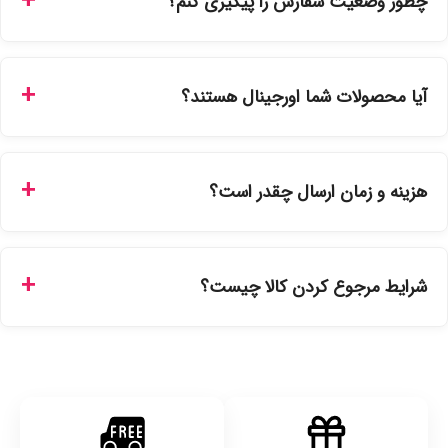
چطور وضعیت سفارش را پیگیری کنم؟
شما می‌توانید با ورود به حساب کاربری خود در بخش "سفارش‌های
من"، کد رهگیری پستی را دریافت کرده و یا از طریق پنل پیگیری
آیا محصولات شما اورجینال هستند؟
سفارشات در سایت، وضعیت لحظه‌ای مرسوله را مشاهده کنید.
بله، تمامی محصولات موجود در فروشگاه ما با ضمانت اصالت کالا
ارائه می‌شوند. محصولات آرایشی و بهداشتی مستقیماً از
هزینه و زمان ارسال چقدر است؟
نمایندگی‌های معتبر تهیه شده و دارای بچ‌کد قابل استعلام هستند.
ارسال برای خریدهای بالای 5 تومان رایگان است. زمان تحویل در
تهران را میتوانید ارسال فوری همان روز یا هر روز کاری دیگر
شرایط مرجوع کردن کالا چیست؟
انتخاب کنید و برای شهرستان‌ها بین یک الی ۳ روز کاری از طریق
پست پیشتاز خواهد بود.
با توجه به بهداشتی بودن محصولات، مرجوعی تنها در صورت آکبند
بودن محصول و یا وجود نقص فنی/اشتباه در ارسال تا ۷ روز
امکان‌پذیر است. لطفا قبل از باز کردن پلمپ کالا، آن را بررسی
کنید.