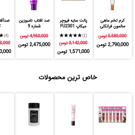
کرم تخم ماهی
پالت سایه فیوچر
ضد افتاب نامبوزین
ضدآفت
سالمون فرانکلی
میکاپ FU2301
شماره 9
ک
5,580,000 تومن
★★★★★
4,950,000 تومن
★
(4)
(1)
3,142,000 تومن
,500,000
2,790,000 تومن
2,475,000 تومن
1,571,000 تومن
,250,000
خاص ترین محصولات