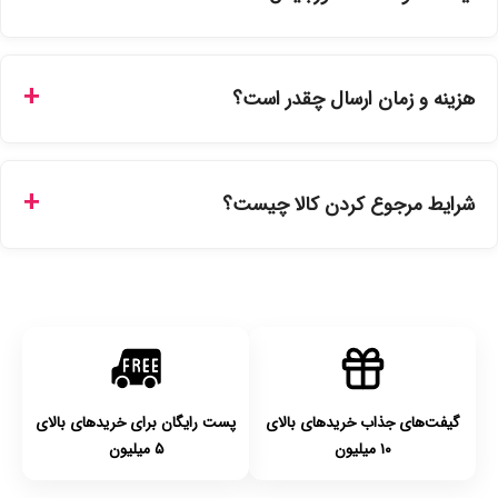
بله، تمامی محصولات موجود در فروشگاه ما با ضمانت اصالت کالا
ارائه می‌شوند. محصولات آرایشی و بهداشتی مستقیماً از
هزینه و زمان ارسال چقدر است؟
نمایندگی‌های معتبر تهیه شده و دارای بچ‌کد قابل استعلام هستند.
ارسال برای خریدهای بالای 5 تومان رایگان است. زمان تحویل در
تهران را میتوانید ارسال فوری همان روز یا هر روز کاری دیگر
شرایط مرجوع کردن کالا چیست؟
انتخاب کنید و برای شهرستان‌ها بین یک الی ۳ روز کاری از طریق
پست پیشتاز خواهد بود.
با توجه به بهداشتی بودن محصولات، مرجوعی تنها در صورت آکبند
بودن محصول و یا وجود نقص فنی/اشتباه در ارسال تا ۷ روز
امکان‌پذیر است. لطفا قبل از باز کردن پلمپ کالا، آن را بررسی
کنید.
گیفت‌های جذاب خریدهای بالای
پست رایگان برای خریدهای بالای
۱۰ میلیون
۵ میلیون