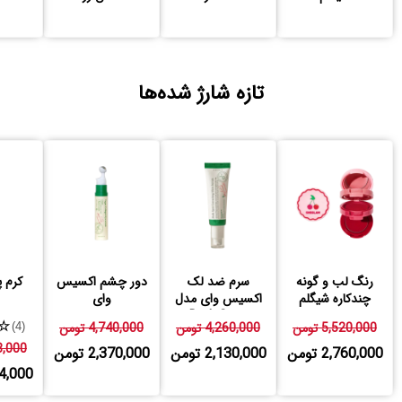
تازه شارژ شده‌ها
رنگ لب و گونه
سرم ضد لک
دور چشم اکسیس
کرم پ
چندکاره شیگلم
اکسیس وای مدل
وای
Dark Spot
5,520,000 تومن
4,260,000 تومن
4,740,000 تومن
★
(4)
168,000
2,760,000 تومن
2,130,000 تومن
2,370,000 تومن
,584,000