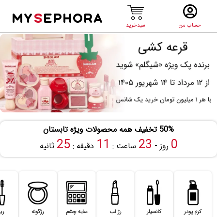
MY
S
EPHORA
حساب من
سبدخرید
50% تخفیف همه محصولات ویژه تابستان
25
11
23
0
روز -
ساعت :
دقیقه :
ثانیه
کرم پودر
کانسیلر
رژ لب
سایه چشم
رژگونه
ری