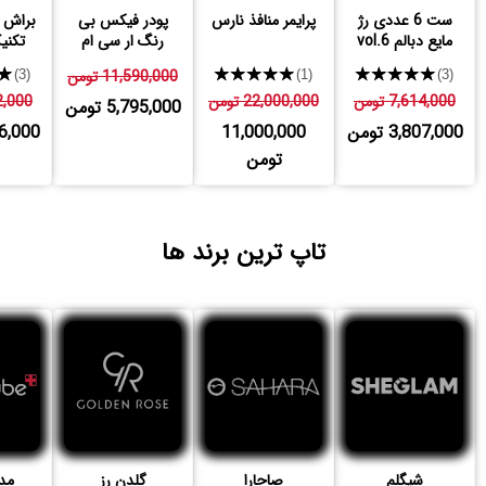
ست 6 عددی رژ
پرایمر منافذ نارس
پودر فیکس بی
براش ه
مایع دبالم vol.6
رنگ ار سی ام
تکنیک 3
★★★★★
★★★★★
11,590,000 تومن
★
(3)
(1)
(3)
7,614,000 تومن
22,000,000 تومن
192,000
5,795,000 تومن
3,807,000 تومن
11,000,000
,596,000
تومن
تاپ ترین برند ها
شیگلم
صاحارا
گلدن رز
مد