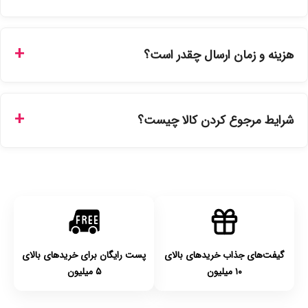
بله، تمامی محصولات موجود در فروشگاه ما با ضمانت اصالت کالا
ارائه می‌شوند. محصولات آرایشی و بهداشتی مستقیماً از
هزینه و زمان ارسال چقدر است؟
نمایندگی‌های معتبر تهیه شده و دارای بچ‌کد قابل استعلام هستند.
ارسال برای خریدهای بالای 5 تومان رایگان است. زمان تحویل در
تهران را میتوانید ارسال فوری همان روز یا هر روز کاری دیگر
شرایط مرجوع کردن کالا چیست؟
انتخاب کنید و برای شهرستان‌ها بین یک الی ۳ روز کاری از طریق
پست پیشتاز خواهد بود.
با توجه به بهداشتی بودن محصولات، مرجوعی تنها در صورت آکبند
بودن محصول و یا وجود نقص فنی/اشتباه در ارسال تا ۷ روز
امکان‌پذیر است. لطفا قبل از باز کردن پلمپ کالا، آن را بررسی
کنید.
گیفت‌های جذاب خریدهای بالای
پست رایگان برای خریدهای بالای
۱۰ میلیون
۵ میلیون