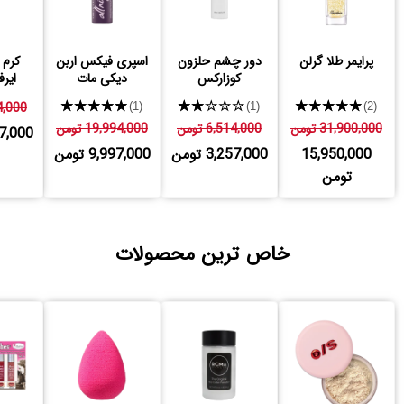
پرایمر طلا گرلن
دور چشم حلزون
اسپری فیکس اربن
کرم 
کوزارکس
دیکی مات
ایرف
★★★★★
★★★★★
★★★★★
994,000
(1)
(1)
(2)
31,900,000 تومن
6,514,000 تومن
19,994,000 تومن
,997,000
15,950,000
3,257,000 تومن
9,997,000 تومن
تومن
خاص ترین محصولات