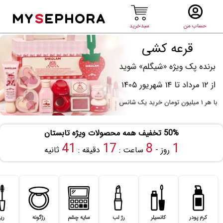
MY
S
EPHORA
حساب من
سبدخرید
50% تخفیف همه محصولات ویژه تابستان
40
17
8
1
روز -
ساعت :
دقیقه :
ثانیه
کرم پودر
کانسیلر
رژ لب
سایه چشم
رژگونه
ری