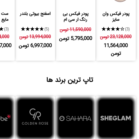
پودر فیکس وان
پودر فیکس بی
اسفنج بیوتی بلندر
سایز
رنگ ار سی ام
مایع دبا
★★★★★
11,590,000 تومن
★★★★★
★
(3)
(5)
(3)
23,128,000 تومن
13,994,000 تومن
614,000
5,795,000 تومن
11,564,000
6,997,000 تومن
,807,000
تومن
تاپ ترین برند ها