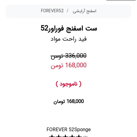
اسفنج آرایشی
FOREVER52
ست اسفنج فوراور52
فید راحت مواد
336,000 تومن
168,000 تومن
( ناموجود )
168,000 تومان
FOREVER 52Sponge