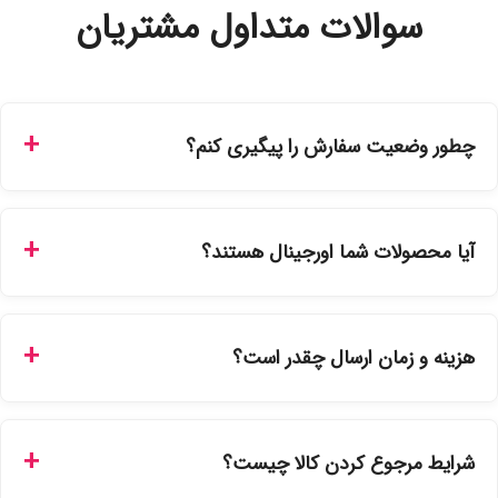
سوالات متداول مشتریان
چطور وضعیت سفارش را پیگیری کنم؟
شما می‌توانید با ورود به حساب کاربری خود در بخش "سفارش‌های
من"، کد رهگیری پستی را دریافت کرده و یا از طریق پنل پیگیری
آیا محصولات شما اورجینال هستند؟
سفارشات در سایت، وضعیت لحظه‌ای مرسوله را مشاهده کنید.
بله، تمامی محصولات موجود در فروشگاه ما با ضمانت اصالت کالا
ارائه می‌شوند. محصولات آرایشی و بهداشتی مستقیماً از
هزینه و زمان ارسال چقدر است؟
نمایندگی‌های معتبر تهیه شده و دارای بچ‌کد قابل استعلام هستند.
ارسال برای خریدهای بالای 5 تومان رایگان است. زمان تحویل در
تهران را میتوانید ارسال فوری همان روز یا هر روز کاری دیگر
شرایط مرجوع کردن کالا چیست؟
انتخاب کنید و برای شهرستان‌ها بین یک الی ۳ روز کاری از طریق
پست پیشتاز خواهد بود.