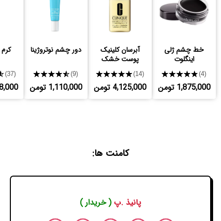
خط چشم ژلی
آبرسان کلینیک
دور چشم نوتروژینا
کرم 
اینگلوت
پوست خشک
★
★★★★★
★★★★★
★★★★★
(37)
(9)
(14)
(4)
1,875,000 تومن
4,125,000 تومن
1,110,000 تومن
,728,000
کامنت ها:
پانیذ .پ
( خریدار )