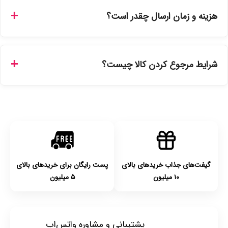
ارائه می‌شوند. محصولات آرایشی و بهداشتی مستقیماً از
هزینه و زمان ارسال چقدر است؟
نمایندگی‌های معتبر تهیه شده و دارای بچ‌کد قابل استعلام هستند.
ارسال برای خریدهای بالای 5 تومان رایگان است. زمان تحویل در
تهران را میتوانید ارسال فوری همان روز یا هر روز کاری دیگر
شرایط مرجوع کردن کالا چیست؟
انتخاب کنید و برای شهرستان‌ها بین یک الی ۳ روز کاری از طریق
پست پیشتاز خواهد بود.
با توجه به بهداشتی بودن محصولات، مرجوعی تنها در صورت آکبند
بودن محصول و یا وجود نقص فنی/اشتباه در ارسال تا ۷ روز
امکان‌پذیر است. لطفا قبل از باز کردن پلمپ کالا، آن را بررسی
کنید.
گیفت‌های جذاب خریدهای بالای
پست رایگان برای خریدهای بالای
۱۰ میلیون
۵ میلیون
پشتیبانی و مشاوره واتس‌اپ