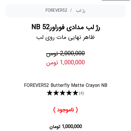
رژ لب
FOREVER52
رژ لب مدادی فوراور52 NB
ظاهر نهایی مات روی لب
2,000,000 تومن
1,000,000 تومن
FOREVER52 Butterfly Matte Crayon NB
★★★★★
(4)
( ناموجود )
1,000,000 تومان