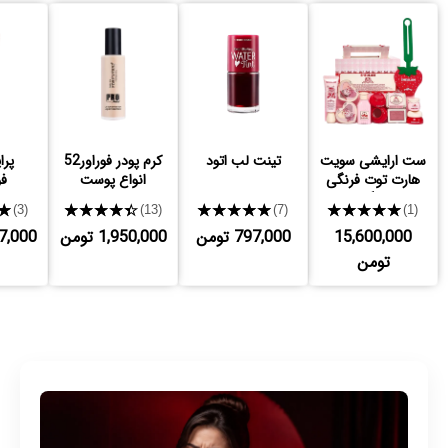
ست ارایشی سویت
تینت لب اتود
کرم پودر فوراور52
پرا
هارت توت فرنگی
انواع پوست
فو
شیگلم
★
★★★★★
★★★★★
★★★★★
(3)
(13)
(7)
(1)
15,600,000
797,000 تومن
1,950,000 تومن
,137,000
تومن