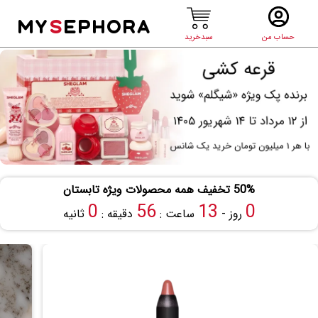
MY
S
EPHORA
حساب من
سبدخرید
50% تخفیف همه محصولات ویژه تابستان
59
55
13
0
روز -
ساعت :
دقیقه :
ثانیه