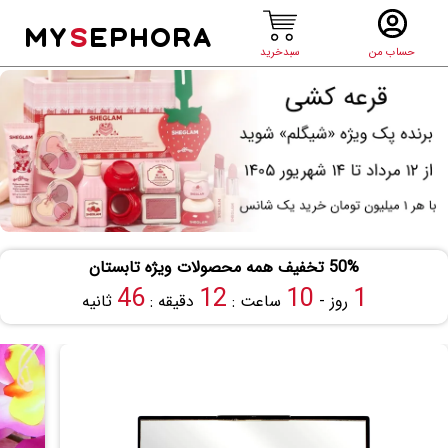
MY
S
EPHORA
حساب من
سبدخرید
50% تخفیف همه محصولات ویژه تابستان
45
12
10
1
روز -
ساعت :
دقیقه :
ثانیه