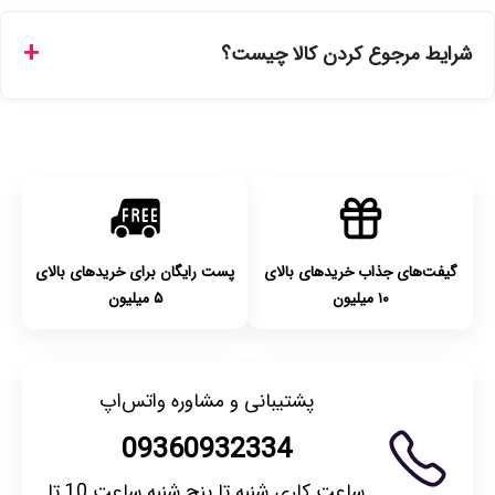
ارسال برای خریدهای بالای 5 تومان رایگان است. زمان تحویل در
تهران را میتوانید ارسال فوری همان روز یا هر روز کاری دیگر
شرایط مرجوع کردن کالا چیست؟
انتخاب کنید و برای شهرستان‌ها بین یک الی ۳ روز کاری از طریق
پست پیشتاز خواهد بود.
با توجه به بهداشتی بودن محصولات، مرجوعی تنها در صورت آکبند
بودن محصول و یا وجود نقص فنی/اشتباه در ارسال تا ۷ روز
امکان‌پذیر است. لطفا قبل از باز کردن پلمپ کالا، آن را بررسی
کنید.
گیفت‌های جذاب خریدهای بالای
پست رایگان برای خریدهای بالای
۱۰ میلیون
۵ میلیون
پشتیبانی و مشاوره واتس‌اپ
09360932334
ساعت کاری شنبه تا پنج شنبه ساعت 10 تا