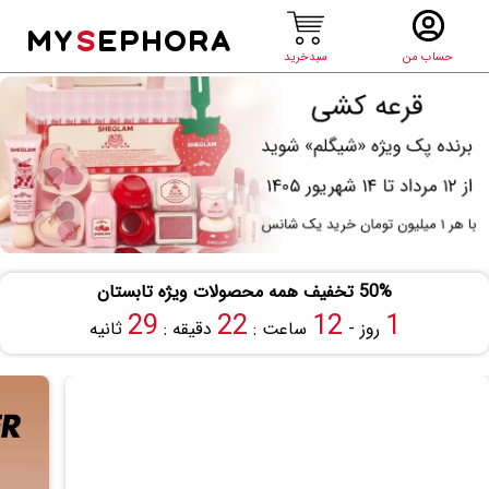
MY
S
EPHORA
حساب من
سبدخرید
50% تخفیف همه محصولات ویژه تابستان
28
22
12
1
روز -
ساعت :
دقیقه :
ثانیه