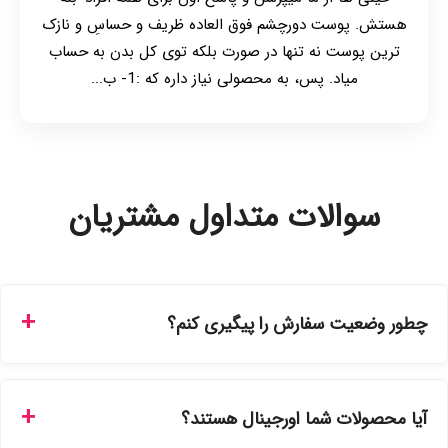
هستش. پوست دورچشم فوق العاده ظریف و حساسِ و نازک
ترین پوست نه تنها در صورت بلکه توی کل بدن به حساب
میاد. پس، به محصولی نیاز داره که :1- ب...
سوالات متداول مشتریان
چطور وضعیت سفارش را پیگیری کنم؟
شما می‌توانید با ورود به حساب کاربری خود در بخش "سفارش‌های
من"، کد رهگیری پستی را دریافت کرده و یا از طریق پنل پیگیری
آیا محصولات شما اورجینال هستند؟
سفارشات در سایت، وضعیت لحظه‌ای مرسوله را مشاهده کنید.