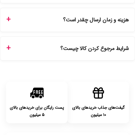
بله، تمامی محصولات موجود در فروشگاه ما با ضمانت اصالت کالا
ارائه می‌شوند. محصولات آرایشی و بهداشتی مستقیماً از
هزینه و زمان ارسال چقدر است؟
نمایندگی‌های معتبر تهیه شده و دارای بچ‌کد قابل استعلام هستند.
ارسال برای خریدهای بالای 5 تومان رایگان است. زمان تحویل در
تهران را میتوانید ارسال فوری همان روز یا هر روز کاری دیگر
شرایط مرجوع کردن کالا چیست؟
انتخاب کنید و برای شهرستان‌ها بین یک الی ۳ روز کاری از طریق
پست پیشتاز خواهد بود.
با توجه به بهداشتی بودن محصولات، مرجوعی تنها در صورت آکبند
بودن محصول و یا وجود نقص فنی/اشتباه در ارسال تا ۷ روز
امکان‌پذیر است. لطفا قبل از باز کردن پلمپ کالا، آن را بررسی
کنید.
گیفت‌های جذاب خریدهای بالای
پست رایگان برای خریدهای بالای
۱۰ میلیون
۵ میلیون