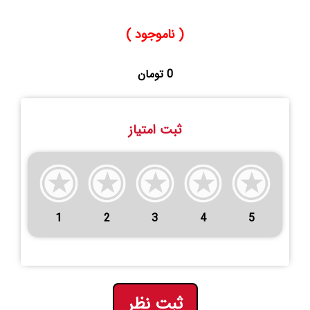
( ناموجود )
0 تومان
ثبت امتیاز
1
2
3
4
5
ثبت نظر