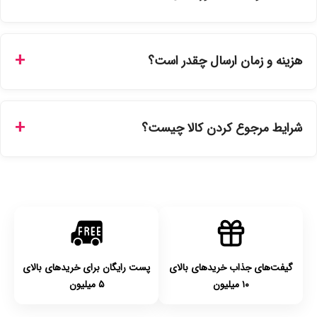
بله، تمامی محصولات موجود در فروشگاه ما با ضمانت اصالت کالا
ارائه می‌شوند. محصولات آرایشی و بهداشتی مستقیماً از
هزینه و زمان ارسال چقدر است؟
نمایندگی‌های معتبر تهیه شده و دارای بچ‌کد قابل استعلام هستند.
ارسال برای خریدهای بالای 5 تومان رایگان است. زمان تحویل در
تهران را میتوانید ارسال فوری همان روز یا هر روز کاری دیگر
شرایط مرجوع کردن کالا چیست؟
انتخاب کنید و برای شهرستان‌ها بین یک الی ۳ روز کاری از طریق
پست پیشتاز خواهد بود.
با توجه به بهداشتی بودن محصولات، مرجوعی تنها در صورت آکبند
بودن محصول و یا وجود نقص فنی/اشتباه در ارسال تا ۷ روز
امکان‌پذیر است. لطفا قبل از باز کردن پلمپ کالا، آن را بررسی
کنید.
گیفت‌های جذاب خریدهای بالای
پست رایگان برای خریدهای بالای
۱۰ میلیون
۵ میلیون