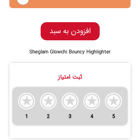
افزودن به سبد
Sheglam Glowchi Bouncy Highlighter
ثبت امتیاز
1
2
3
4
5