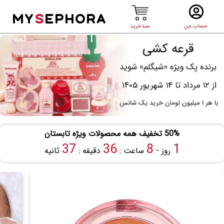
MY
S
EPHORA
حساب من
سبدخرید
50% تخفیف همه محصولات ویژه تابستان
36
36
8
1
روز -
ساعت :
دقیقه :
ثانیه