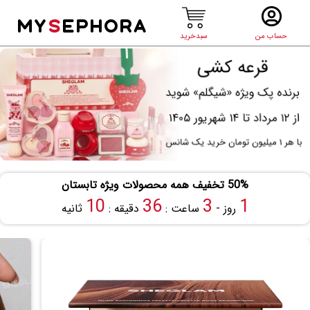
MY
S
EPHORA
حساب من
سبدخرید
50% تخفیف همه محصولات ویژه تابستان
9
36
3
1
روز -
ساعت :
دقیقه :
ثانیه