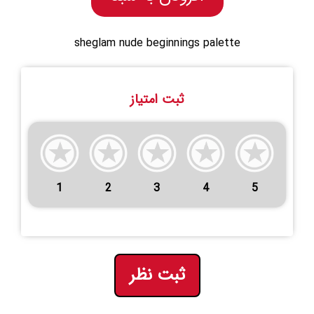
sheglam nude beginnings palette
ثبت امتیاز
1
2
3
4
5
ثبت نظر