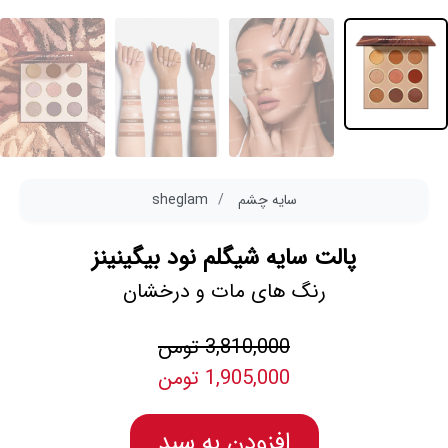
سایه چشم
sheglam
پالت سایه شیگلم نود بیگینینز
رنگ های مات و درخشان
3,810,000 تومن
1,905,000 تومن
افزودن به سبد