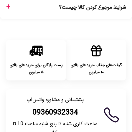
تهران را میتوانید ارسال فوری همان روز یا هر روز کاری دیگر
شرایط مرجوع کردن کالا چیست؟
انتخاب کنید و برای شهرستان‌ها بین یک الی ۳ روز کاری از طریق
پست پیشتاز خواهد بود.
با توجه به بهداشتی بودن محصولات، مرجوعی تنها در صورت آکبند
بودن محصول و یا وجود نقص فنی/اشتباه در ارسال تا ۷ روز
امکان‌پذیر است. لطفا قبل از باز کردن پلمپ کالا، آن را بررسی
کنید.
گیفت‌های جذاب خریدهای بالای
پست رایگان برای خریدهای بالای
۱۰ میلیون
۵ میلیون
پشتیبانی و مشاوره واتس‌اپ
09360932334
ساعت کاری شنبه تا پنج شنبه ساعت 10 تا