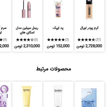
کرم پودر لورال
پد ایپک
ریمل میبلین مدل
سرم آ
اسکای های
او
★
★★★★★
★★★★★
★★★★★
(4)
(5)
(3)
(37)
2,728,000 تومن
152,000 تومن
2,310,000 تومن
,932,000
محصولات مرتبط