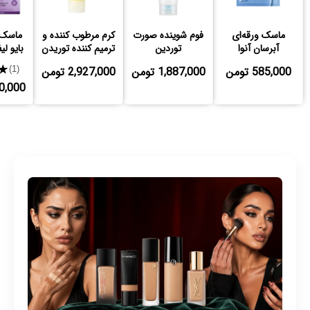
ماسک ورقه‌ای
فوم شوینده صورت
کرم مرطوب کننده و
ماسک
آبرسان آنوا
توردین
ترمیم کننده توریدن
بایو ل
585,000 تومن
1,887,000 تومن
2,927,000 تومن
★
(1)
,640,000