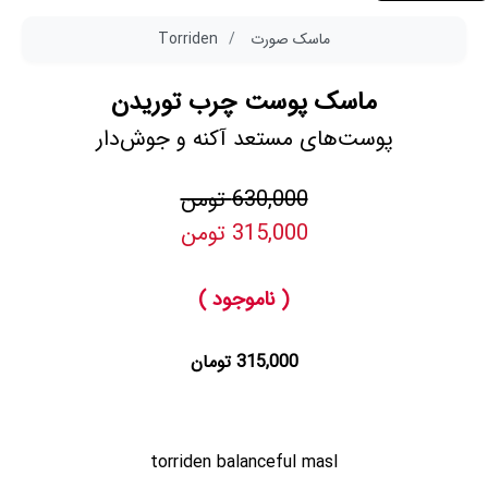
ماسک صورت
Torriden
ماسک پوست چرب توریدن
پوست‌های مستعد آکنه و جوش‌دار
630,000 تومن
315,000 تومن
( ناموجود )
315,000 تومان
torriden balanceful masl