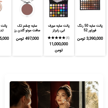
پالت سایه 50 رنگ
پالت سایه مورف
سایه چشم تک
فوراور 52
ابی رابرتز
سافت مونو گلدن رز
تدی
3,390,000 تومن
★★★★★
497,000 تومن
,125,000
(4)
11,000,000
تومن