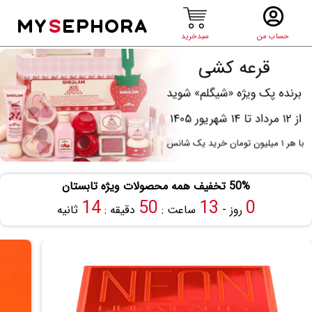
MY
S
EPHORA
حساب من
سبدخرید
50% تخفیف همه محصولات ویژه تابستان
13
50
13
0
روز -
ساعت :
دقیقه :
ثانیه