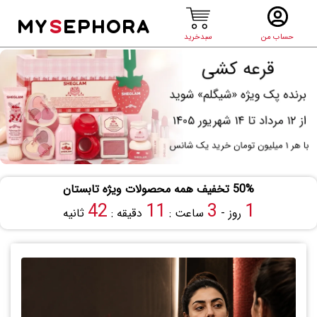
MY
S
EPHORA
حساب من
سبدخرید
50% تخفیف همه محصولات ویژه تابستان
41
11
3
1
روز -
ساعت :
دقیقه :
ثانیه