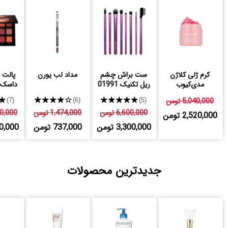
کرم ژلی کلاژن
ست براش چشم
مداد لب یورن
پالت 
مدی‌کیوب
ریل تکنیک 01991
داسک 
5,040,000 تومن
★★★★★
★★★★★
★
(7)
(6)
(5)
6,600,000 تومن
1,474,000 تومن
,200,000
2,520,000 تومن
3,300,000 تومن
737,000 تومن
,600,000
جدیدترین محصولات