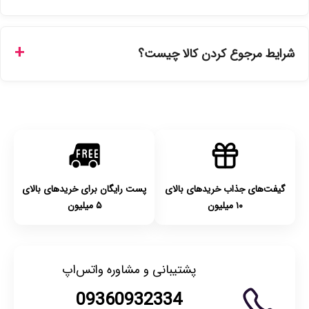
ارسال برای خریدهای بالای 5 تومان رایگان است. زمان تحویل در
تهران را میتوانید ارسال فوری همان روز یا هر روز کاری دیگر
شرایط مرجوع کردن کالا چیست؟
انتخاب کنید و برای شهرستان‌ها بین یک الی ۳ روز کاری از طریق
پست پیشتاز خواهد بود.
با توجه به بهداشتی بودن محصولات، مرجوعی تنها در صورت آکبند
بودن محصول و یا وجود نقص فنی/اشتباه در ارسال تا ۷ روز
امکان‌پذیر است. لطفا قبل از باز کردن پلمپ کالا، آن را بررسی
کنید.
گیفت‌های جذاب خریدهای بالای
پست رایگان برای خریدهای بالای
۱۰ میلیون
۵ میلیون
پشتیبانی و مشاوره واتس‌اپ
09360932334