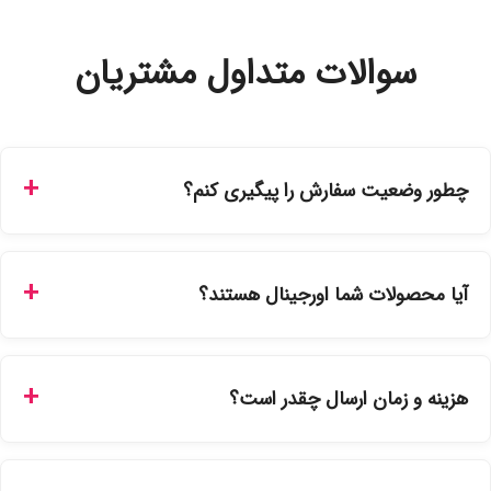
سوالات متداول مشتریان
چطور وضعیت سفارش را پیگیری کنم؟
شما می‌توانید با ورود به حساب کاربری خود در بخش "سفارش‌های
من"، کد رهگیری پستی را دریافت کرده و یا از طریق پنل پیگیری
آیا محصولات شما اورجینال هستند؟
سفارشات در سایت، وضعیت لحظه‌ای مرسوله را مشاهده کنید.
بله، تمامی محصولات موجود در فروشگاه ما با ضمانت اصالت کالا
ارائه می‌شوند. محصولات آرایشی و بهداشتی مستقیماً از
هزینه و زمان ارسال چقدر است؟
نمایندگی‌های معتبر تهیه شده و دارای بچ‌کد قابل استعلام هستند.
ارسال برای خریدهای بالای 5 تومان رایگان است. زمان تحویل در
تهران را میتوانید ارسال فوری همان روز یا هر روز کاری دیگر