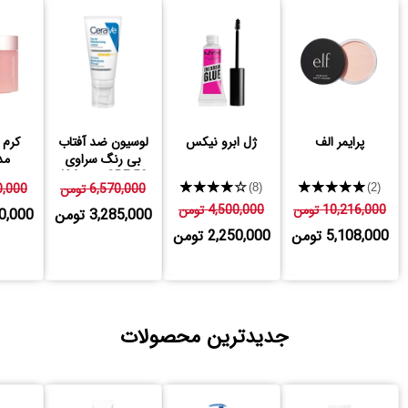
پرایمر الف
ژل ابرو نیکس
لوسیون ضد آفتاب
کرم 
بی رنگ سراوی
مد
SPF 50 مدل AM
★★★★★
★★★★★
6,570,000 تومن
680,000
(8)
(2)
10,216,000 تومن
4,500,000 تومن
3,285,000 تومن
,840,000
5,108,000 تومن
2,250,000 تومن
جدیدترین محصولات