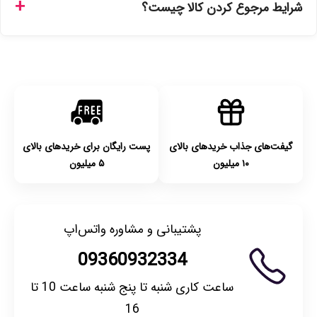
شرایط مرجوع کردن کالا چیست؟
انتخاب کنید و برای شهرستان‌ها بین یک الی ۳ روز کاری از طریق
پست پیشتاز خواهد بود.
با توجه به بهداشتی بودن محصولات، مرجوعی تنها در صورت آکبند
بودن محصول و یا وجود نقص فنی/اشتباه در ارسال تا ۷ روز
امکان‌پذیر است. لطفا قبل از باز کردن پلمپ کالا، آن را بررسی
کنید.
گیفت‌های جذاب خریدهای بالای
پست رایگان برای خریدهای بالای
۱۰ میلیون
۵ میلیون
پشتیبانی و مشاوره واتس‌اپ
09360932334
ساعت کاری شنبه تا پنج شنبه ساعت 10 تا
16