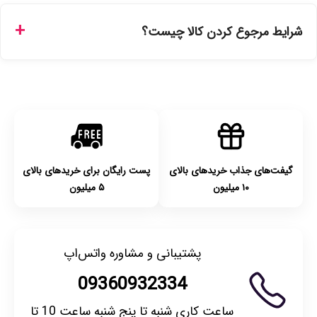
ارسال برای خریدهای بالای 5 تومان رایگان است. زمان تحویل در
تهران را میتوانید ارسال فوری همان روز یا هر روز کاری دیگر
شرایط مرجوع کردن کالا چیست؟
انتخاب کنید و برای شهرستان‌ها بین یک الی ۳ روز کاری از طریق
پست پیشتاز خواهد بود.
با توجه به بهداشتی بودن محصولات، مرجوعی تنها در صورت آکبند
بودن محصول و یا وجود نقص فنی/اشتباه در ارسال تا ۷ روز
امکان‌پذیر است. لطفا قبل از باز کردن پلمپ کالا، آن را بررسی
کنید.
گیفت‌های جذاب خریدهای بالای
پست رایگان برای خریدهای بالای
۱۰ میلیون
۵ میلیون
پشتیبانی و مشاوره واتس‌اپ
09360932334
ساعت کاری شنبه تا پنج شنبه ساعت 10 تا