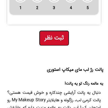
1
2
3
4
5
ثبت نظر
پالت رژ لب مای میکاپ استوری
یه عالمه رنگ تو یه پالت!
دنبال یه پالت آرایشی چندکاره و خوش قیمت هستی؟
پالت کرمی لب، رژگونه و هایلایتر My Makeup Story رو
امتحان کن! این پالت یه عالمه مزیت داره که عاشقش