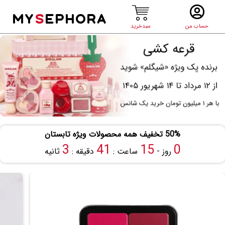
MY
S
EPHORA
حساب من
سبدخرید
50% تخفیف همه محصولات ویژه تابستان
2
41
15
0
روز -
ساعت :
دقیقه :
ثانیه