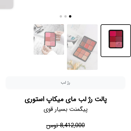
رژ لب
پالت رژ لب مای میکاپ استوری
پیگمنت بسیار قوی
8,412,000 تومن