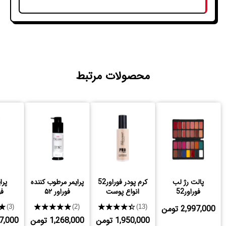
محصولات مرتبط
پالت رژ لب
کرم پودر فوراور52
پرایمر مرطوب کننده
پرا
فوراور52
انواع پوست
فوراور ۵۲
فو
2,997,000 تومن
★★★★★
★★★★★
★
(3)
(2)
(13)
1,950,000 تومن
1,268,000 تومن
,137,000