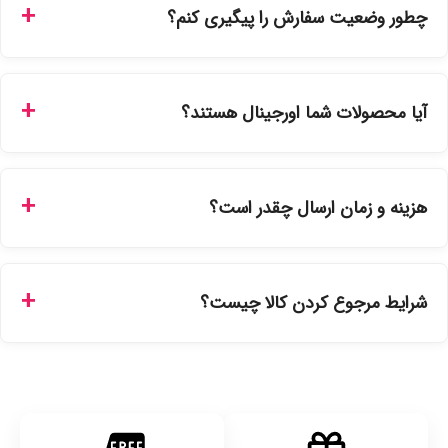
چطور وضعیت سفارش را پیگیری کنم؟
شما می‌توانید با ورود به حساب کاربری خود در بخش "سفارش‌های
من"، کد رهگیری پستی را دریافت کرده و یا از طریق پنل پیگیری
آیا محصولات شما اورجینال هستند؟
سفارشات در سایت، وضعیت لحظه‌ای مرسوله را مشاهده کنید.
بله، تمامی محصولات موجود در فروشگاه ما با ضمانت اصالت کالا
ارائه می‌شوند. محصولات آرایشی و بهداشتی مستقیماً از
هزینه و زمان ارسال چقدر است؟
نمایندگی‌های معتبر تهیه شده و دارای بچ‌کد قابل استعلام هستند.
ارسال برای خریدهای بالای 5 تومان رایگان است. زمان تحویل در
تهران را میتوانید ارسال فوری همان روز یا هر روز کاری دیگر
شرایط مرجوع کردن کالا چیست؟
انتخاب کنید و برای شهرستان‌ها بین یک الی ۳ روز کاری از طریق
پست پیشتاز خواهد بود.
با توجه به بهداشتی بودن محصولات، مرجوعی تنها در صورت آکبند
بودن محصول و یا وجود نقص فنی/اشتباه در ارسال تا ۷ روز
امکان‌پذیر است. لطفا قبل از باز کردن پلمپ کالا، آن را بررسی
کنید.