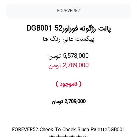
FOREVER52
پالت رژگونه فوراور52 DGB001
پیگمنت عالی رنگ ها
5,578,000 تومن
2,789,000 تومن
( ناموجود )
2,789,000 تومان
FOREVER52 Cheek To Cheek Blush PaletteDGB001