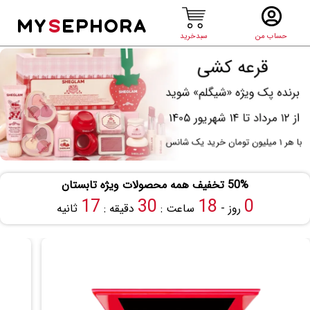
MY
S
EPHORA
حساب من
سبدخرید
50% تخفیف همه محصولات ویژه تابستان
16
30
18
0
روز -
ساعت :
دقیقه :
ثانیه