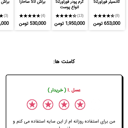
کانسیلر فوراور52
کرم پودر فوراور52
براش S3 صاحارا
براش S27 صاحارا
انواع پوست
★
★★★★★
★★★★★
★★★★★
(3)
(4)
(13)
(8)
653,000 تومن
1,950,000 تومن
530,000 تومن
525,000
کامنت ها:
عسل .ا
( خریدار )
من برای استفاده روزانه ام از این سایه استفاده می کنم و