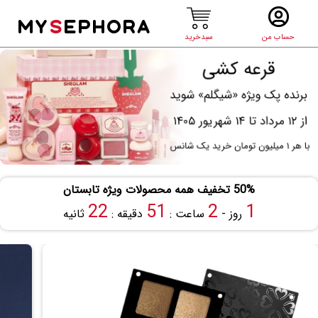
MY
S
EPHORA
حساب من
سبدخرید
50% تخفیف همه محصولات ویژه تابستان
21
51
2
1
روز -
ساعت :
دقیقه :
ثانیه