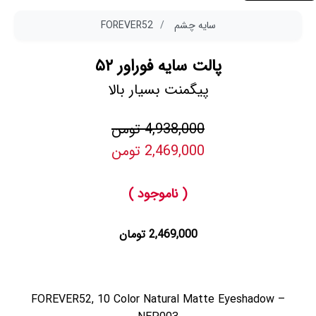
سایه چشم
FOREVER52
پالت سایه فوراور ۵۲
پیگمنت بسیار بالا
4,938,000 تومن
2,469,000 تومن
( ناموجود )
2,469,000 تومان
FOREVER52, 10 Color Natural Matte Eyeshadow –