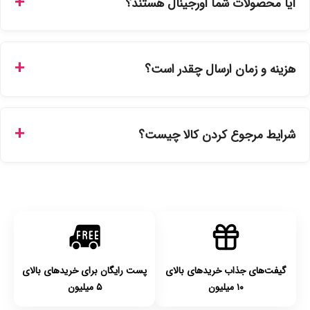
آیا محصولات شما اورجینال هستند؟
سفارشات در سایت، وضعیت لحظه‌ای مرسوله را مشاهده کنید.
بله، تمامی محصولات موجود در فروشگاه ما با ضمانت اصالت کالا
ارائه می‌شوند. محصولات آرایشی و بهداشتی مستقیماً از
هزینه و زمان ارسال چقدر است؟
نمایندگی‌های معتبر تهیه شده و دارای بچ‌کد قابل استعلام هستند.
ارسال برای خریدهای بالای 5 تومان رایگان است. زمان تحویل در
تهران را میتوانید ارسال فوری همان روز یا هر روز کاری دیگر
شرایط مرجوع کردن کالا چیست؟
انتخاب کنید و برای شهرستان‌ها بین یک الی ۳ روز کاری از طریق
پست پیشتاز خواهد بود.
با توجه به بهداشتی بودن محصولات، مرجوعی تنها در صورت آکبند
بودن محصول و یا وجود نقص فنی/اشتباه در ارسال تا ۷ روز
امکان‌پذیر است. لطفا قبل از باز کردن پلمپ کالا، آن را بررسی
کنید.
گیفت‌های جذاب خریدهای بالای
پست رایگان برای خریدهای بالای
۱۰ میلیون
۵ میلیون