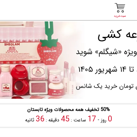
سبدخرید
50% تخفیف همه محصولات ویژه تابستان
34
45
17
0
روز -
ساعت :
دقیقه :
ثانیه