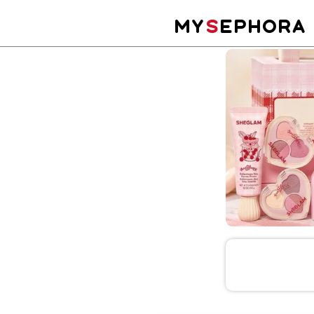
MY
S
EPHORA