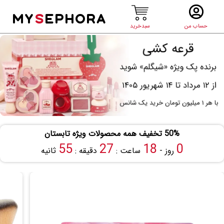
MY
S
EPHORA
حساب من
سبدخرید
50% تخفیف همه محصولات ویژه تابستان
54
27
18
0
روز -
ساعت :
دقیقه :
ثانیه