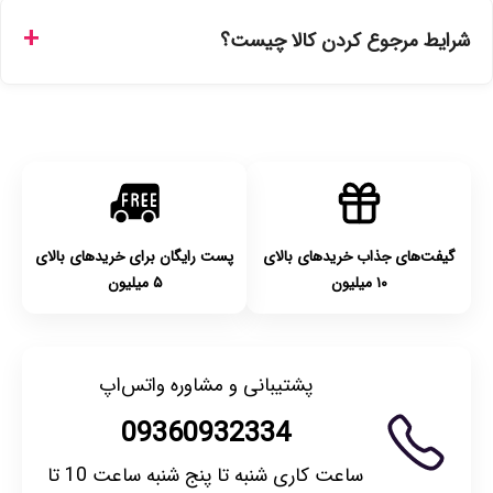
تهران را میتوانید ارسال فوری همان روز یا هر روز کاری دیگر
شرایط مرجوع کردن کالا چیست؟
انتخاب کنید و برای شهرستان‌ها بین یک الی ۳ روز کاری از طریق
پست پیشتاز خواهد بود.
با توجه به بهداشتی بودن محصولات، مرجوعی تنها در صورت آکبند
بودن محصول و یا وجود نقص فنی/اشتباه در ارسال تا ۷ روز
امکان‌پذیر است. لطفا قبل از باز کردن پلمپ کالا، آن را بررسی
کنید.
گیفت‌های جذاب خریدهای بالای
پست رایگان برای خریدهای بالای
۱۰ میلیون
۵ میلیون
پشتیبانی و مشاوره واتس‌اپ
09360932334
ساعت کاری شنبه تا پنج شنبه ساعت 10 تا