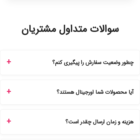
سوالات متداول مشتریان
چطور وضعیت سفارش را پیگیری کنم؟
شما می‌توانید با ورود به حساب کاربری خود در بخش "سفارش‌های
من"، کد رهگیری پستی را دریافت کرده و یا از طریق پنل پیگیری
آیا محصولات شما اورجینال هستند؟
سفارشات در سایت، وضعیت لحظه‌ای مرسوله را مشاهده کنید.
بله، تمامی محصولات موجود در فروشگاه ما با ضمانت اصالت کالا
ارائه می‌شوند. محصولات آرایشی و بهداشتی مستقیماً از
هزینه و زمان ارسال چقدر است؟
نمایندگی‌های معتبر تهیه شده و دارای بچ‌کد قابل استعلام هستند.
ارسال برای خریدهای بالای 5 تومان رایگان است. زمان تحویل در