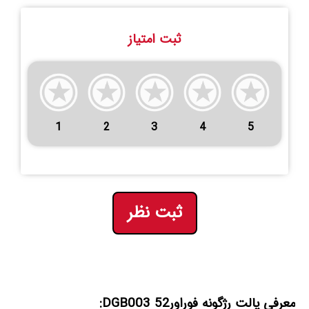
ثبت امتیاز
1
2
3
4
5
ثبت نظر
معرفی پالت رژگونه فوراور52 DGB003: