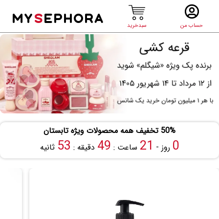
MY
S
EPHORA
حساب من
سبدخرید
50% تخفیف همه محصولات ویژه تابستان
53
49
21
0
روز -
ساعت :
دقیقه :
ثانیه