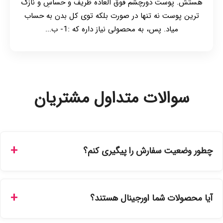
هستش. پوست دورچشم فوق العاده ظریف و حساسِ و نازک
ترین پوست نه تنها در صورت بلکه توی کل بدن به حساب
میاد. پس، به محصولی نیاز داره که :1- ب...
سوالات متداول مشتریان
چطور وضعیت سفارش را پیگیری کنم؟
شما می‌توانید با ورود به حساب کاربری خود در بخش "سفارش‌های
من"، کد رهگیری پستی را دریافت کرده و یا از طریق پنل پیگیری
آیا محصولات شما اورجینال هستند؟
سفارشات در سایت، وضعیت لحظه‌ای مرسوله را مشاهده کنید.