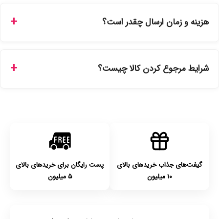
بله، تمامی محصولات موجود در فروشگاه ما با ضمانت اصالت کالا
ارائه می‌شوند. محصولات آرایشی و بهداشتی مستقیماً از
هزینه و زمان ارسال چقدر است؟
نمایندگی‌های معتبر تهیه شده و دارای بچ‌کد قابل استعلام هستند.
ارسال برای خریدهای بالای 5 تومان رایگان است. زمان تحویل در
تهران را میتوانید ارسال فوری همان روز یا هر روز کاری دیگر
شرایط مرجوع کردن کالا چیست؟
انتخاب کنید و برای شهرستان‌ها بین یک الی ۳ روز کاری از طریق
پست پیشتاز خواهد بود.
با توجه به بهداشتی بودن محصولات، مرجوعی تنها در صورت آکبند
بودن محصول و یا وجود نقص فنی/اشتباه در ارسال تا ۷ روز
امکان‌پذیر است. لطفا قبل از باز کردن پلمپ کالا، آن را بررسی
کنید.
گیفت‌های جذاب خریدهای بالای
پست رایگان برای خریدهای بالای
۱۰ میلیون
۵ میلیون