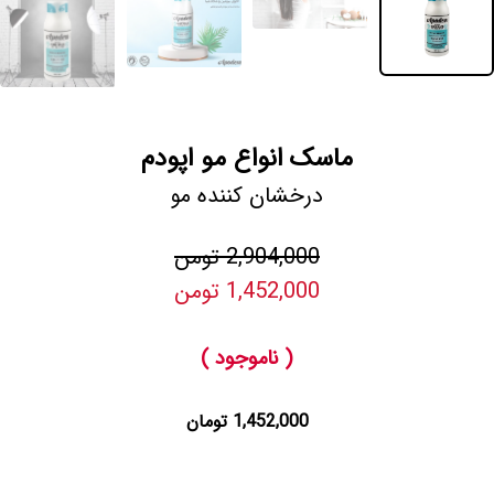
ماسک انواع مو اپودم
درخشان کننده مو
2,904,000 تومن
1,452,000 تومن
( ناموجود )
1,452,000 تومان