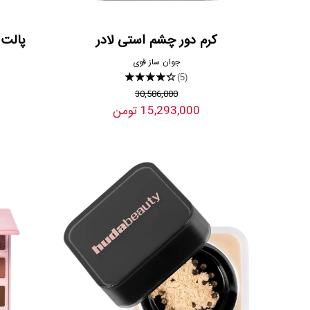
کرم دور چشم استی لادر
پالت 
جوان ساز قوی
★★★★★
(5)
30,586,000
15,293,000 تومن