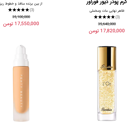
کرم پودر دیور فوراور
از بین برنده منافذ و خطوط ریز
★★★★★
(3)
ظاهر نهایی مات ومخملی
35,100,000
★★★★★
(3)
17,550,000 تومن
35,640,000
17,820,000 تومن