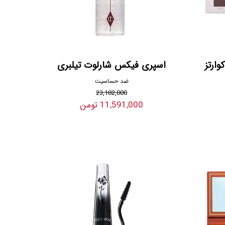
وارتز
اسپری فیکس شارلوت تیلبری
ضد حساسیت
23,182,000
11,591,000 تومن