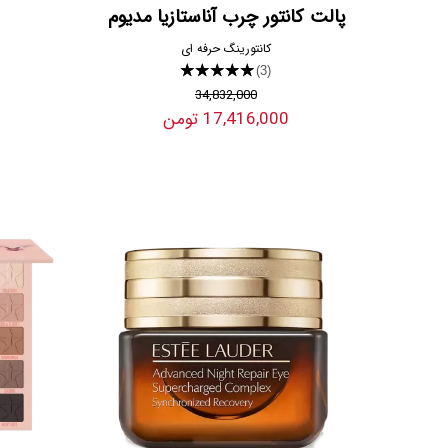
پالت کانتور چرب آناستازیا مدیوم
کانتورینگ حرفه ای
★★★★★
(3)
34,832,000
17,416,000 تومن