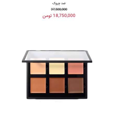
ضد چروک
37,500,000
18,750,000 تومن