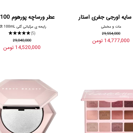
سایه اورجی جفری استار
عطر ورساچه پورهوم 100 میل
مات و مخملی
رایحه ی مرکباتی گلی edt 100mL
★★★★★
29,554,000
(5)
14,777,000 تومن
29,040,000
14,520,000 تومن