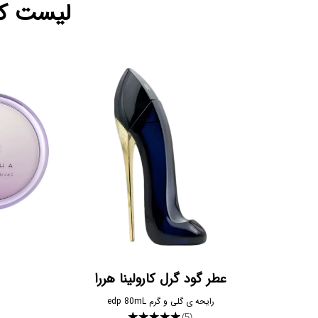
لیست کا
عطر گود گرل کارولینا هررا
رایحه ی گلی و گرم edp 80mL
★★★★★
(5)