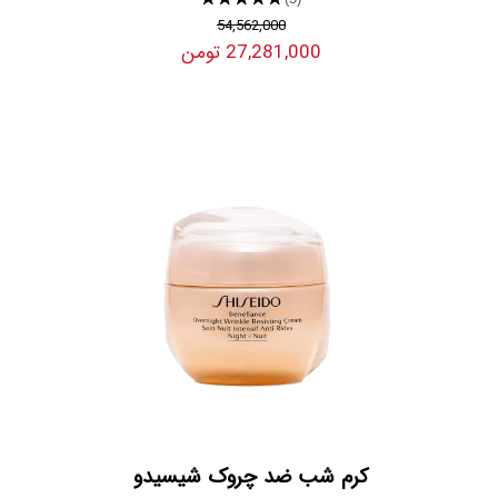
54,562,000
27,281,000 تومن
کرم شب ضد چروک شیسیدو