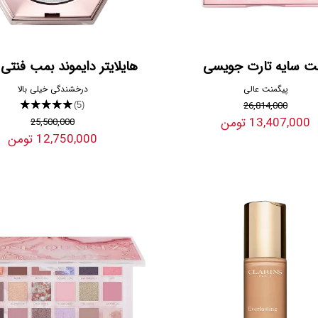
لت سایه تارت جویسی
هایلایتر دایموند بمب فنتی 
پیگمنت عالی
درخشندگی خیلی بالا
★★★★★
26,814,000
(5)
13,407,000 تومن
25,500,000
12,750,000 تومن