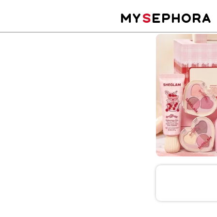
MY
S
EPHORA