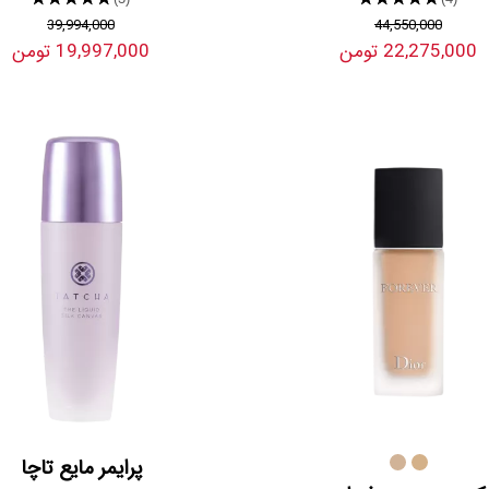
39,994,000
44,550,000
22,275,000 تومن
19,997,000 تومن
پرایمر مایع تاچا