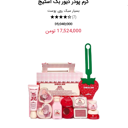
کرم پودر دیور بک استیج
بسیار سبک روی پوست
★★★★★
(7)
35,048,000
17,524,000 تومن