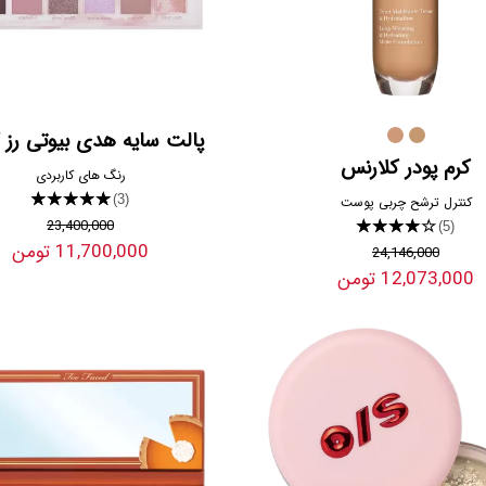
پالت سایه هدی بیوتی رز ک
کرم پودر کلارنس
رنگ های کاربردی
★★★★★
(3)
کنترل ترشح چربی پوست
23,400,000
★★★★★
(5)
11,700,000 تومن
24,146,000
12,073,000 تومن